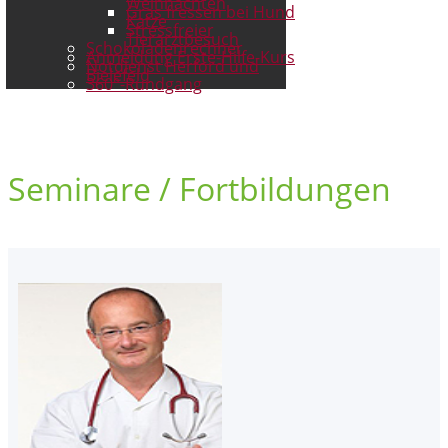
Weihnachten
Gras fressen bei Hund
Katze
Stressfreier
Tierarztbesuch
Schokoladenrechner
Anmeldung Erste-Hilfe-Kurs
Notdienst Herford und
Bielefeld
360°-Rundgang
Seminare / Fortbildungen