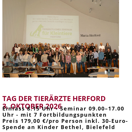
TAG DER TIERÄRZTE HERFORD
3. OKTOBER 2026
Einlass 8.15 Uhr - Seminar 09.00–17.00
Uhr - mit 7 Fortbildungspunkten
Preis 179,00 €/pro Person inkl. 30-Euro-
Spende an Kinder Bethel, Bielefeld