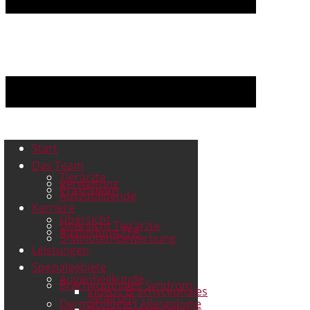
Start
Das Team
Tierärzte
Verwaltung
Praxisteam
Auszubildende
Karriere
Übersicht
Übersicht Tierärzte
Ausbildung TFA
3-Minuten-Bewerbung
Leistungen
Spezialgebiete
Augenheilkunde
Brachycephales Syndrom
Videos Brachycephales
Syndrom
Dermatologie I Allergologie
Dermatologie Fell u.