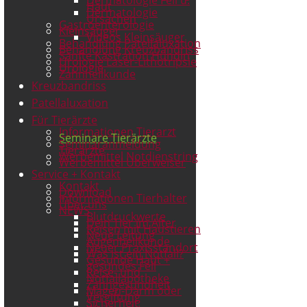
Haut
Dermatologie
Ursachen
Gastroenterologie
Kleinsäuger
Videos Kleinsäuger
Behandlung Patellaluxation
Behandlung Kreuzbandriss
Sanfte Kastration Hündin
Urologie Laser-Lithotripsie
Urologie
Zahnheilkunde
Kreuzbandriss
Patellaluxation
Für Tierärzte
Informationen Tierarzt
Seminare Tierärzte
Seminaranmeldung
Tierärzte
Werbemittel Notdienstring
Werbemittel Überweiser
Service + Kontakt
Kontakt
Download
Informationen Tierhalter
Über uns
NEWS
Blutdruckwerte
Dein Tier im Alter
Reisen mit Haustieren
Neue Leitung
Augenheilkunde
Neuer Praxisstandort
Was ist ein Notfall?
Gesunde Haut +
gesundes Fell
Reise- und
Notfallapotheke
Zahngesundheit
Magen-Darm oder
Vergiftung
Sicherheit