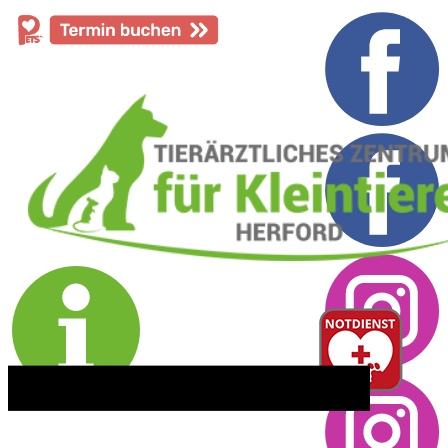
​05221 - 55 234