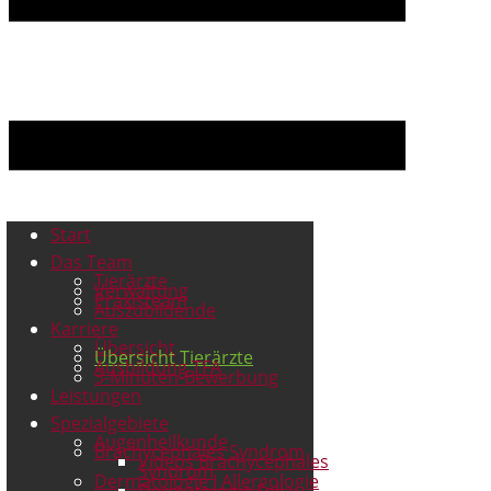
Start
Das Team
Tierärzte
Verwaltung
Praxisteam
Auszubildende
Karriere
Übersicht
Übersicht Tierärzte
Ausbildung TFA
3-Minuten-Bewerbung
Leistungen
Spezialgebiete
Augenheilkunde
Brachycephales Syndrom
Videos Brachycephales
Syndrom
Dermatologie I Allergologie
Dermatologie Fell u.