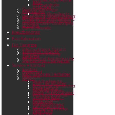
Haut
Dermatologie
Ursachen
Gastroenterologie
Kleinsäuger
Videos Kleinsäuger
Behandlung Patellaluxation
Behandlung Kreuzbandriss
Sanfte Kastration Hündin
Urologie Laser-Lithotripsie
Urologie
Zahnheilkunde
Kreuzbandriss
Patellaluxation
Für Tierärzte
Informationen Tierarzt
Seminare Tierärzte
Seminaranmeldung
Tierärzte
Werbemittel Notdienstring
Werbemittel Überweiser
Service + Kontakt
Kontakt
Download
Informationen Tierhalter
Über uns
NEWS
Blutdruckwerte
Dein Tier im Alter
Reisen mit Haustieren
Neue Leitung
Augenheilkunde
Neuer Praxisstandort
Was ist ein Notfall?
Gesunde Haut +
gesundes Fell
Reise- und
Notfallapotheke
Zahngesundheit
Magen-Darm oder
Vergiftung
Sicherheit