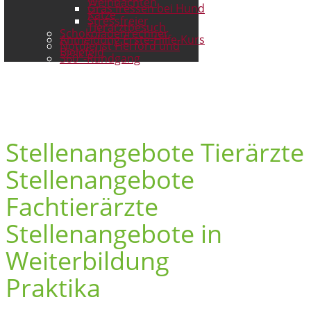
Weihnachten
Gras fressen bei Hund
Katze
Stressfreier
Tierarztbesuch
Schokoladenrechner
Anmeldung Erste-Hilfe-Kurs
Notdienst Herford und
Bielefeld
360°-Rundgang
Stellenangebote Tierärzte
Stellenangebote
Fachtierärzte
Stellenangebote in
Weiterbildung
Praktika