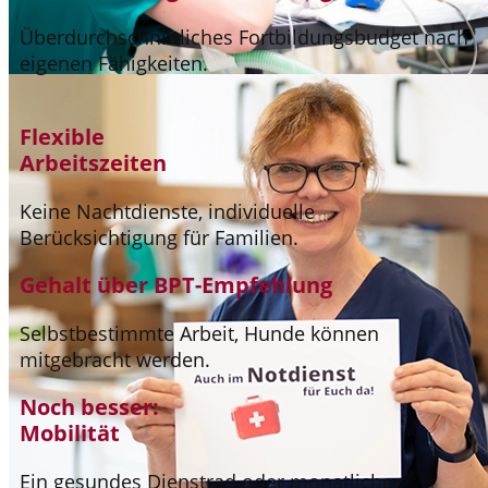
Überdurchschnittliches Fortbildungsbudget nach
eigenen Fähigkeiten.
Flexible
Arbeitszeiten
Keine Nachtdienste, individuelle
Berücksichtigung für Familien.
Gehalt über BPT-Empfehlung
Selbstbestimmte Arbeit, Hunde können
mitgebracht werden.
Noch besser:
Mobilität
Ein gesundes Dienstrad oder monatlicher