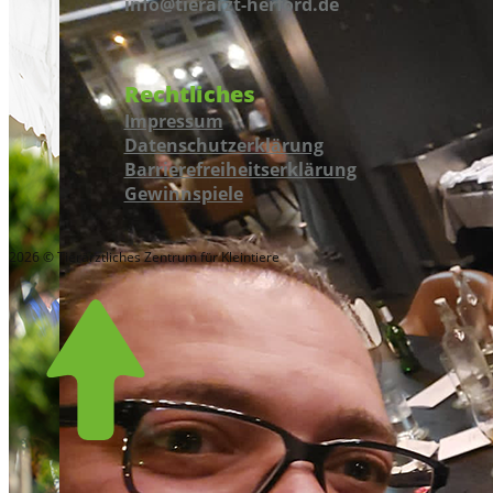
info@tierarzt-herford.de
Rechtliches
Impressum
Datenschutzerklärung
Barrierefreiheitserklärung
Gewinnspiele
2026 © Tierärztliches Zentrum für Kleintiere