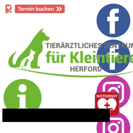
​05221 - 55 234