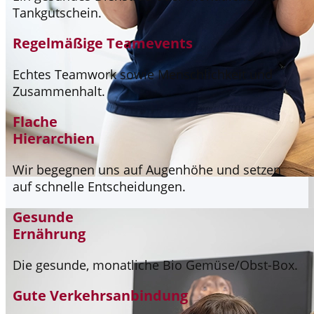
Tankgutschein.
Regelmäßige Teamevents
Echtes Teamwork sowie Menschlichkeit und
Zusammenhalt.
Flache
Hierarchien
Wir begegnen uns auf Augenhöhe und setzen
auf schnelle Entscheidungen.
Gesunde
Ernährung
Die gesunde, monatliche Bio Gemüse/Obst-Box.
Gute Verkehrsanbindung