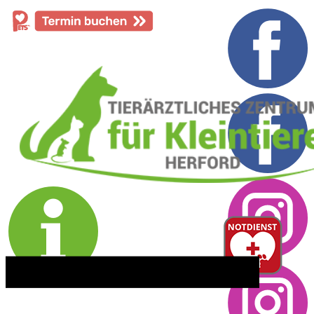
​05221 - 55 234