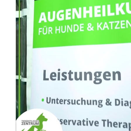
TERMINE
&
INFORMATIONEN
Anmeldung und
Verifizierung beim
Tierarzt-Newsletter
Gerne informieren wir Sie und Ihr
Team zeitig zu unseren interessanten