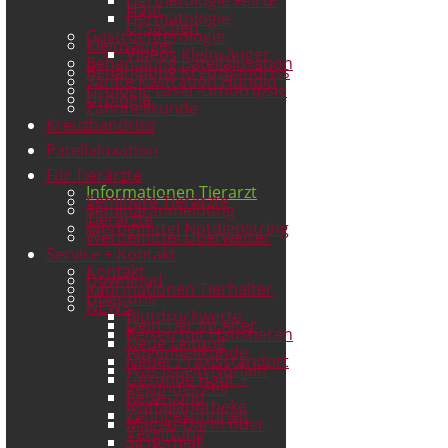
Haut
Dermatologie
Ursachen
Gastroenterologie
Kleinsäuger
Videos Kleinsäuger
Behandlung Patellaluxation
Behandlung Kreuzbandriss
Sanfte Kastration Hündin
Urologie Laser-Lithotripsie
Urologie
Zahnheilkunde
Kreuzbandriss
Patellaluxation
Für Tierärzte
Informationen Tierarzt
Seminare Tierärzte
Seminaranmeldung
Tierärzte
Werbemittel Notdienstring
Werbemittel Überweiser
Service + Kontakt
Kontakt
Download
Informationen Tierhalter
Über uns
NEWS
Blutdruckwerte
Dein Tier im Alter
Reisen mit Haustieren
Neue Leitung
Augenheilkunde
Neuer Praxisstandort
Was ist ein Notfall?
Gesunde Haut +
gesundes Fell
Reise- und
Notfallapotheke
Zahngesundheit
Magen-Darm oder
Vergiftung
Sicherheit