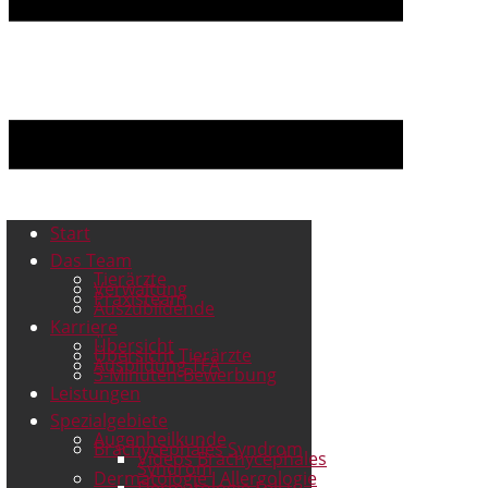
Start
Das Team
Tierärzte
Verwaltung
Praxisteam
Auszubildende
Karriere
Übersicht
Übersicht Tierärzte
Ausbildung TFA
3-Minuten-Bewerbung
Leistungen
Spezialgebiete
Augenheilkunde
Brachycephales Syndrom
Videos Brachycephales
Syndrom
Dermatologie I Allergologie
Dermatologie Fell u.