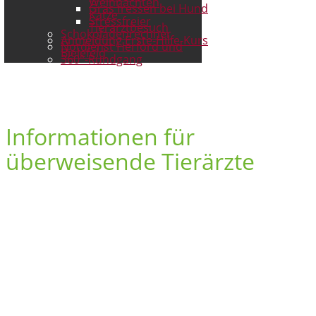
Weihnachten
Gras fressen bei Hund
Katze
Stressfreier
Tierarztbesuch
Schokoladenrechner
Anmeldung Erste-Hilfe-Kurs
Notdienst Herford und
Bielefeld
360°-Rundgang
Informationen für
überweisende Tierärzte