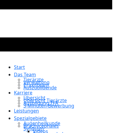
Start
Das Team
Tierärzte
Verwaltung
Praxisteam
Auszubildende
Karriere
Übersicht
Übersicht Tierärzte
Ausbildung TFA
3-Minuten-Bewerbung
Leistungen
Spezialgebiete
Augenheilkunde
Brachycephales
Syndrom
Videos