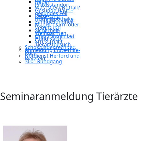
Neuer
Praxisstandort
Was ist ein Notfall?
Gesunde Haut +
gesundes Fell
Reise- und
Notfallapotheke
Zahngesundheit
Magen-Darm oder
Vergiftung
Sicherheit
Weihnachten
Gras fressen bei
Hund Katze
Stressfreier
Tierarztbesuch
Schokoladenrechner
Anmeldung Erste-Hilfe-
Kurs
Notdienst Herford und
Bielefeld
360°-Rundgang
Seminaranmeldung Tierärzte