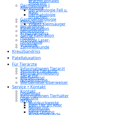
Brachycephales
Syndrom
Dermatologie I
Allergologie
Dermatologie Fell u.
Haut
Dermatologie
Ursachen
Gastroenterologie
Kleinsäuger
Videos Kleinsäuger
Behandlung
Patellaluxation
Behandlung
Kreuzbandriss
Sanfte Kastration
Hündin
Urologie Laser-
Lithotripsie
Urologie
Zahnheilkunde
Kreuzbandriss
Patellaluxation
Für Tierärzte
Informationen Tierarzt
Seminare Tierärzte
Seminaranmeldung
Tierärzte
Werbemittel
Notdienstring
Werbemittel Überweiser
Service + Kontakt
Kontakt
Download
Informationen Tierhalter
Über uns
NEWS
Blutdruckwerte
Dein Tier im Alter
Reisen mit
Haustieren
Neue Leitung
Augenheilkunde