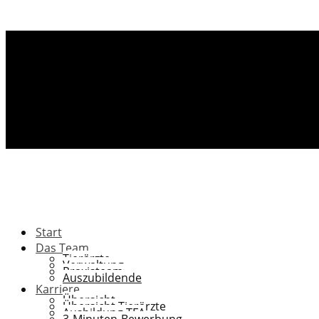
Start
Das Team
Tierärzte
Verwaltung
Praxisteam
Auszubildende
Karriere
Übersicht
Übersicht Tierärzte
Ausbildung TFA